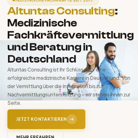
MEDIZINISCHE FACHKRÄFTE SEIT 2017
Altuntas Consulting
:
Medizinische
Fachkräftevermittlung
und Beratung in
Deutschland
Altuntas Consulting ist Ihr Schlüssel für eine
erfolgreiche medizinische Karriere in Deutschland. Von
der Vermittlung über die Integration bis zur
Nachvermittlungsunterstützung – wir stehen Ihnen zur
Seite.
JETZT KONTAKTIEREN
MEHR ERFAHREN